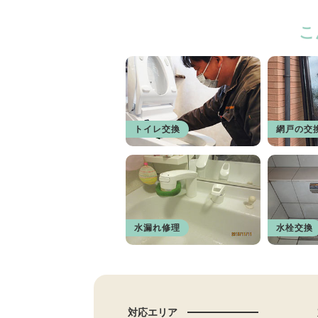
こ
トイレ交換
網戸の交
水漏れ修理
水栓交換
対応エリア