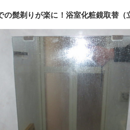
での髭剃りが楽に！浴室化粧鏡取替（