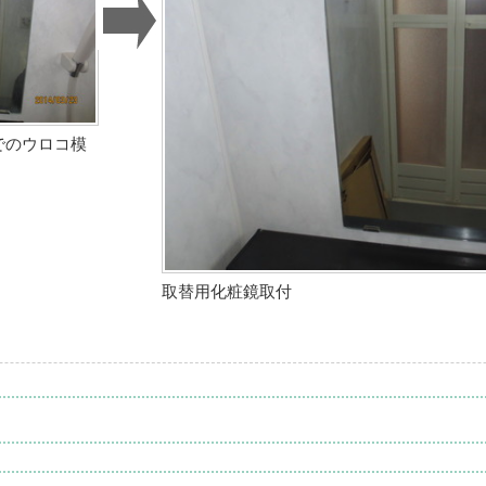
でのウロコ模
取替用化粧鏡取付