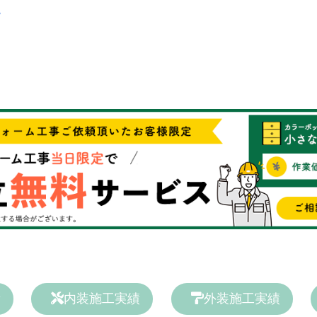
る
ら
績
内装施工実績
外装施工実績