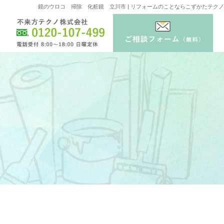
鏡のウロコ 掃除 化粧鏡 立川市 | リフォームのことならこずかたテクノ