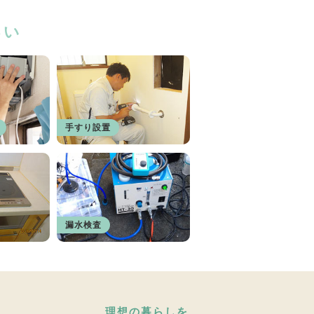
さい
手すり設置
漏水検査
理想の暮らしを