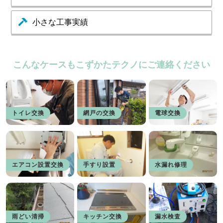
小さな工事実績
こんなケースもこずかたテクノにご連絡ください
トイレ交換
網戸の交換
電球交換
エアコン設置交換
手すり設置
水漏れ修理
雨どい清掃
キッチン交換
漏水検査