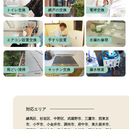
トイレ交換
網戸の交換
電球交換
エアコン設置交換
手すり設置
水漏れ修理
雨どい清掃
キッチン交換
漏水検査
対応エリア
練馬区、杉並区、中野区、武蔵野市、三鷹市、西東京
市、小平市、小金井市、調布市、府中市、東久留米市、