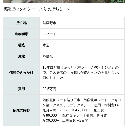
初期型のタキシートより長持ちします
所在地
武蔵野市
建物種類
アパート
構造
木造
用途
外階段
10年ほど前に貼った化粧シートが劣化し始めたの
依頼のきっかけ
で、ご入居者の引っ越しが終わったのを見計らいお
願いしました。
費用
22.5万円
階段化粧シート貼り工事：階段化粧シート タキロ
ン製 タキステップ、タキシート使用 材料費14
依頼の内容
段分＋廊下2.5ｍ ￥95，000− 施工費
￥80,000− 既存タキシート撤去、処分費
￥30,000− 工事日数＝2日間