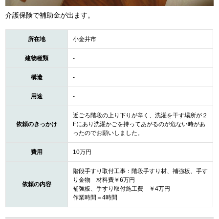
介護保険で補助金が出ます。
所在地
小金井市
建物種類
-
構造
-
用途
-
近ごろ階段の上り下りが辛く、洗濯を干す場所が２
依頼のきっかけ
Fにあり洗濯かごを持ってあがるのが危ない時があ
ったのでお願いしました。
費用
10万円
階段手すり取付工事：階段手すり材、補強板、手す
り金物 材料費￥6万円
依頼の内容
補強板、手すり取付施工費 ￥4万円
作業時間＝4時間