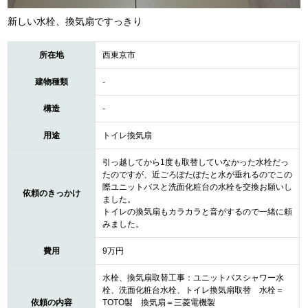
新しい水栓、換気扇ですっきり
所在地
西東京市
建物種類
-
構造
-
用途
トイレ換気扇
引っ越してから1度も取替していなかった水栓だっ
たのですが、近ごろぽたぽたと水が垂れるのでこの
際ユニットバスと洗面化粧台の水栓を交換お願いし
依頼のきっかけ
ました。
トイレの換気扇もカラカラと音がするので一緒に頼
みました。
費用
9万円
水栓、換気扇取替工事：ユニットバスシャワー水
栓、洗面化粧台水栓、トイレ換気扇取替 水栓＝
依頼の内容
TOTO製 換気扇＝三菱電機製