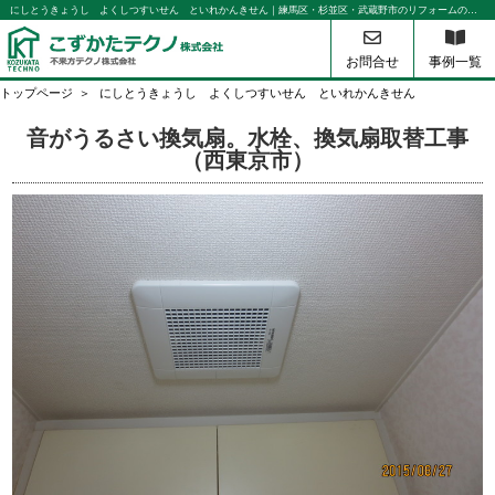
にしとうきょうし よくしつすいせん といれかんきせん｜練馬区・杉並区・武蔵野市のリフォームのことなら不来方テクノ
お問合せ
事例一覧
トップページ
にしとうきょうし よくしつすいせん といれかんきせん
音がうるさい換気扇。水栓、換気扇取替工事
（西東京市）