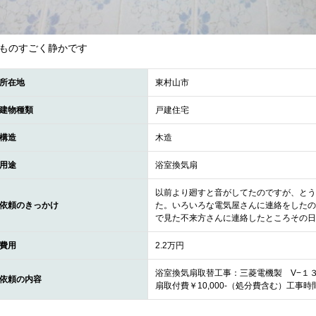
ものすごく静かです
所在地
東村山市
建物種類
戸建住宅
構造
木造
用途
浴室換気扇
以前より廻すと音がしてたのですが、とう
依頼のきっかけ
た。いろいろな電気屋さんに連絡をしたの
で見た不来方さんに連絡したところその日
費用
2.2万円
浴室換気扇取替工事：三菱電機製 V−１３B
依頼の内容
扇取付費￥10,000-（処分費含む）工事時