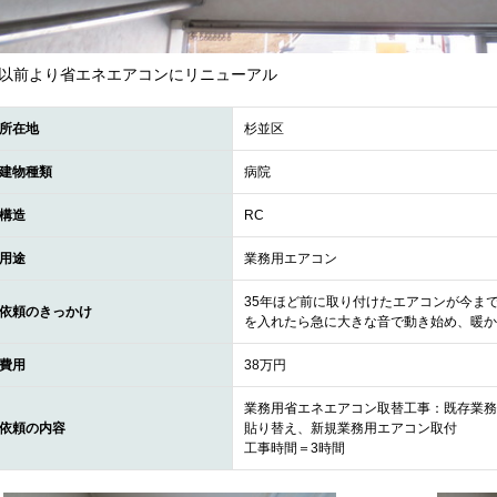
以前より省エネエアコンにリニューアル
所在地
杉並区
建物種類
病院
構造
RC
用途
業務用エアコン
35年ほど前に取り付けたエアコンが今ま
依頼のきっかけ
を入れたら急に大きな音で動き始め、暖か
費用
38万円
業務用省エネエアコン取替工事：既存業務
依頼の内容
貼り替え、新規業務用エアコン取付
工事時間＝3時間