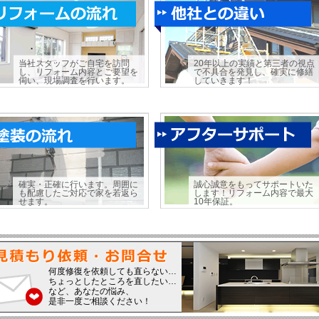
当社スタッフがご自宅を訪問
20年以上の実績と第三者の視点
し、リフォーム内容とご要望を
で不具合を発見し、確実に修繕
伺い、現場調査を行います。
していきます！
確実・正確に行います。周囲に
誠心誠意をもってサポートいた
も配慮したご対応で家を若返ら
します！リフォーム内容で最大
せます。
10年保証。
何度修復を依頼しても直らない…
ちょっとしたところを直したい…
など、あなたの悩み、
是非一度ご相談ください！