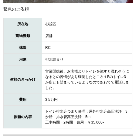
緊急のご依頼
所在地
杉並区
建物種類
店舗
構造
RC
用途
排水詰まり
営業開始後、お客様よりトイレを流すと溢れそうに
なるとの苦情があり確認したところ１Fのトイレ3
依頼のきっかけ
か所とも詰まっているようなのであわてて電話しま
した。
費用
3.5万円
トイレ排水升つまり修理：屋外排水升高圧洗浄 3
依頼の内容
か所 排水管高圧洗浄 5m
工事時間＝2時間 費用＝￥35,000-