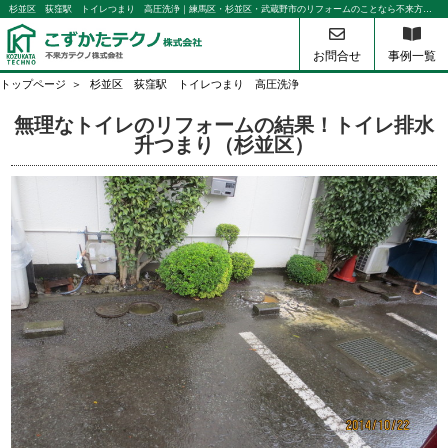
杉並区 荻窪駅 トイレつまり 高圧洗浄｜練馬区・杉並区・武蔵野市のリフォームのことなら不来方テクノ
お問合せ
事例一覧
トップページ
杉並区 荻窪駅 トイレつまり 高圧洗浄
無理なトイレのリフォームの結果！トイレ排水
升つまり（杉並区）