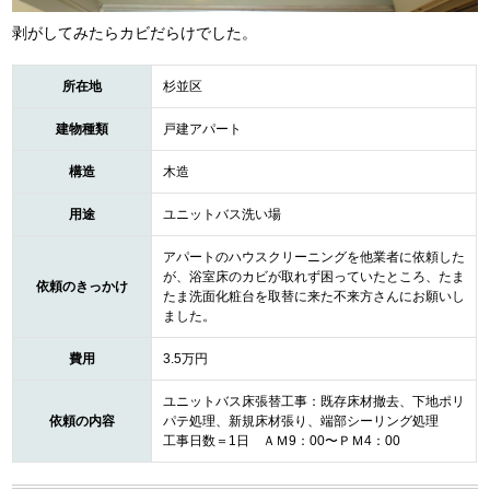
剥がしてみたらカビだらけでした。
所在地
杉並区
建物種類
戸建アパート
構造
木造
用途
ユニットバス洗い場
アパートのハウスクリーニングを他業者に依頼した
が、浴室床のカビが取れず困っていたところ、たま
依頼のきっかけ
たま洗面化粧台を取替に来た不来方さんにお願いし
ました。
費用
3.5万円
ユニットバス床張替工事：既存床材撤去、下地ポリ
依頼の内容
パテ処理、新規床材張り、端部シーリング処理
工事日数＝1日 ＡＭ9：00〜ＰＭ4：00