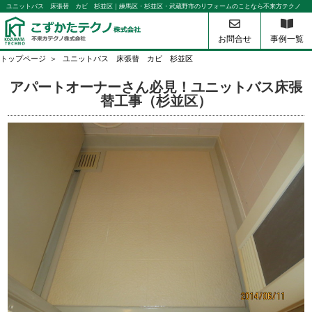
ユニットバス 床張替 カビ 杉並区｜練馬区・杉並区・武蔵野市のリフォームのことなら不来方テクノ
お問合せ
事例一覧
トップページ
ユニットバス 床張替 カビ 杉並区
アパートオーナーさん必見！ユニットバス床張
替工事（杉並区）