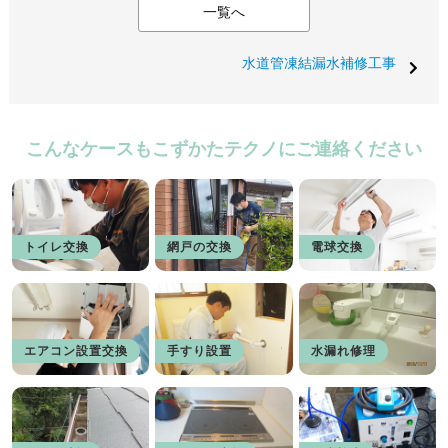
一覧へ
水道管凍結漏水補修工事
こんなケースもこずかたテクノにご連絡ください
トイレ交換
網戸の交換
電球交換
エアコン設置交換
手すり設置
水漏れ修理